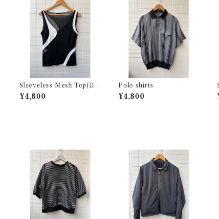
Sleeveless Mesh Top(DK
Polo shirts
NY)
¥4,800
¥4,800