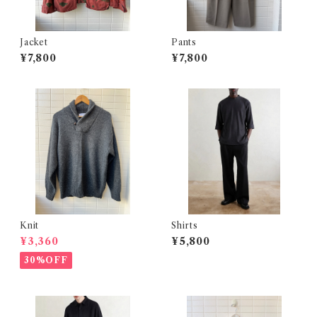
Jacket
Pants
¥7,800
¥7,800
Knit
Shirts
¥3,360
¥5,800
30%OFF