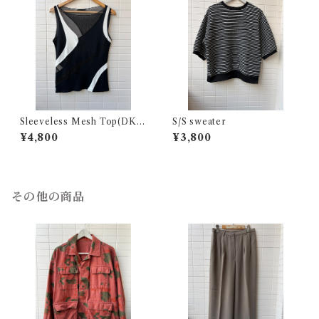
Sleeveless Mesh Top(DKN
S/S sweater
Y)
¥4,800
¥3,800
その他の商品